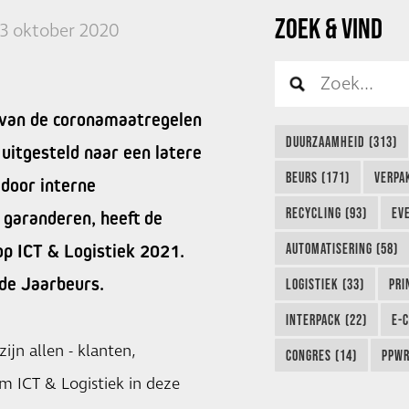
ZOEK & VIND
13 oktober 2020
g van de coronamaatregelen
DUURZAAMHEID (313)
 uitgesteld naar een latere
BEURS (171)
VERPA
door interne
RECYCLING (93)
EVE
garanderen, heeft de
op ICT & Logistiek 2021.
AUTOMATISERING (58)
 de Jaarbeurs.
LOGISTIEK (33)
PRI
INTERPACK (22)
E-
ijn allen - klanten,
CONGRES (14)
PPWR
m ICT & Logistiek in deze