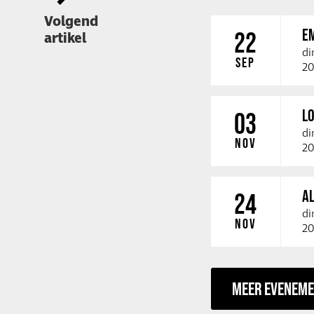
Volgend
E
22
artikel
di
SEP
20
LO
03
di
NOV
20
A
24
di
NOV
20
MEER EVENEM