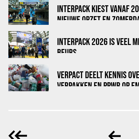
INTERPACK KIEST VANAF 2
NIEUWE OPZET EN ZOMERD
INTERPACK 2026 IS VEEL M
BEURS
VERPACT DEELT KENNIS O
VERPAKKEN EN PPWR OP E