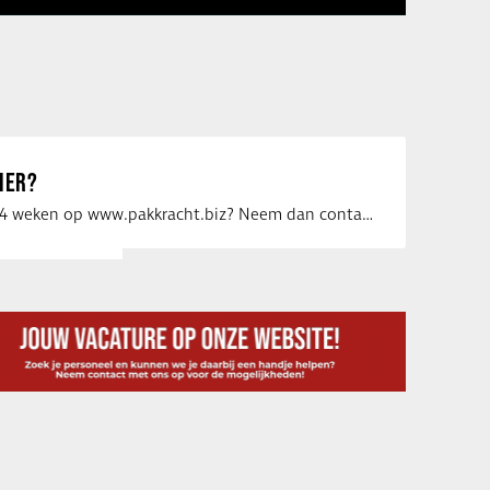
IER?
Uw vacature voor 4 weken op www.pakkracht.biz? Neem dan contact op met Yannick van …