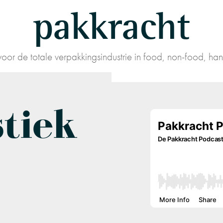
pakkracht
oor de totale verpakkingsindustrie in food, non-food, han
stiek