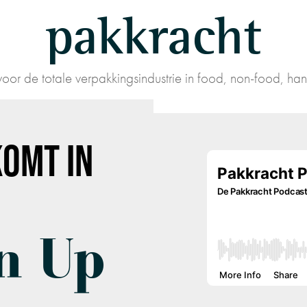
pakkracht
oor de totale verpakkingsindustrie in food, non-food, han
OMT IN
n Up