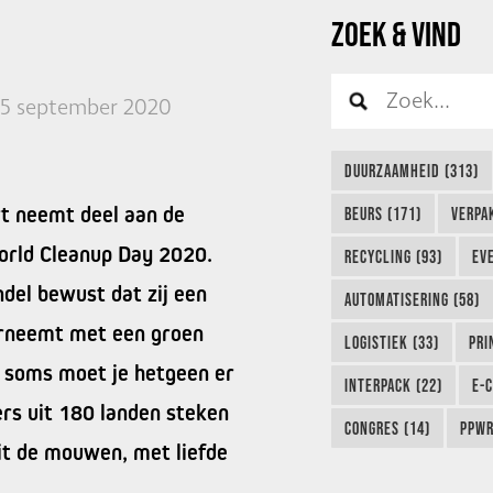
ZOEK & VIND
15 september 2020
DUURZAAMHEID (313)
t neemt deel aan de
BEURS (171)
VERPA
orld Cleanup Day 2020.
RECYCLING (93)
EVE
del bewust dat zij een
AUTOMATISERING (58)
erneemt met een groen
LOGISTIEK (33)
PRI
r soms moet je hetgeen er
INTERPACK (22)
E-
rs uit 180 landen steken
CONGRES (14)
PPWR
t de mouwen, met liefde