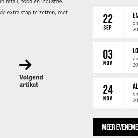
 retail, food en industrie.
de extra stap te zetten, met
E
22
di
SEP
20
LO
03
di
NOV
20
Volgend
artikel
A
24
di
NOV
20
MEER EVENEM