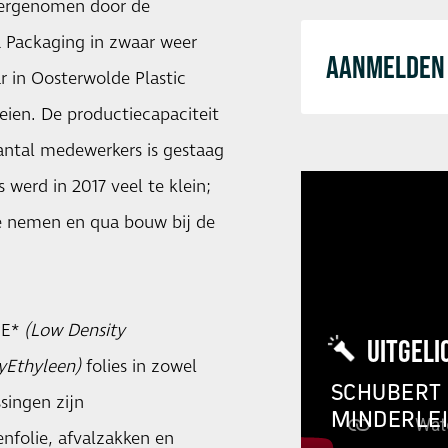
vergenomen door de
 Packaging in zwaar weer
AANMELDEN 
r in Oosterwolde Plastic
eien. De productiecapaciteit
aantal medewerkers is gestaag
 werd in 2017 veel te klein;
te nemen en qua bouw bij de
PE*
(Low Density
UITGELI
yEthyleen)
folies in zowel
SCHUBERT 
singen zijn
MINDERLE
enfolie, afvalzakken en