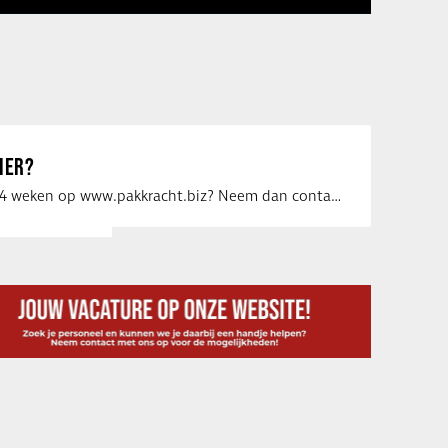
IER?
Uw vacature voor 4 weken op www.pakkracht.biz? Neem dan contact op met Yannick van …