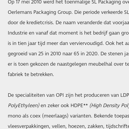
Op 17 mei 2010 werd het toenmalige SL Packaging o
Oerlemans Packaging Group. Die periode verkeerde SL
door de kredietcrisis. De naam veranderde dat voorjaa
Industrie en vanaf dat moment is het bedrijf gaan gro
is in tien jaar tijd meer dan verviervoudigd. Ook het 
gegroeid van 25 in 2010 naar 65 in 2020. De stenen jas
er is toen gekozen de naastgelegen meubelhal over 
fabriek te betrekken.
De specialiteiten van OPI zijn het produceren van LD
PolyEthyleen)
en zeker ook HDPE**
(High Density Pol
mono als coex (meerlaags) varianten. Bekende toepas
vleesverpakkingen, vellen, hoezen, zakken, tijdschrift