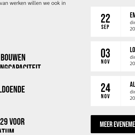
van werken willen we ook in
E
22
di
SEP
20
LO
03
X BOUWEN
di
NOV
20
NGCAPACITEIT
A
24
LDOENDE
di
NOV
20
029 VOOR
MEER EVENEM
ATUM