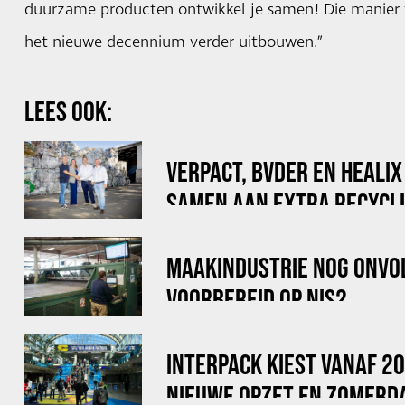
duurzame producten ontwikkel je samen! Die manier 
het nieuwe decennium verder uitbouwen.”
LEES OOK:
VERPACT, BVDER EN HEALI
SAMEN AAN EXTRA RECYCLI
VOOR BIG BAGS
MAAKINDUSTRIE NOG ONVO
VOORBEREID OP NIS2
INTERPACK KIEST VANAF 2
NIEUWE OPZET EN ZOMERD