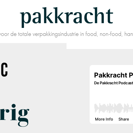
pakkracht
oor de totale verpakkingsindustrie in food, non-food, han
IC
rig