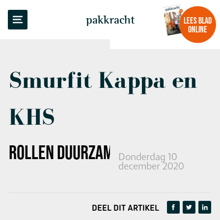
TERUG NAAR OVERZICHT
pakkracht
LEES BLAD
ONLINE
Smurfit Kappa en
KHS
ROLLEN DUURZAME
TOPCLIP
UIT
Donderdag 10
december 2020
DEEL DIT ARTIKEL