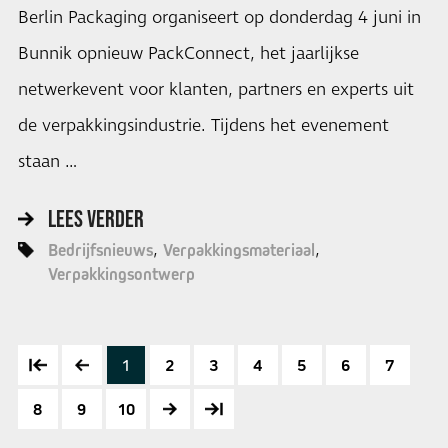
Berlin Packaging organiseert op donderdag 4 juni in
Bunnik opnieuw PackConnect, het jaarlijkse
netwerkevent voor klanten, partners en experts uit
de verpakkingsindustrie. Tijdens het evenement
staan …
LEES VERDER
Bedrijfsnieuws
Verpakkingsmateriaal
Verpakkingsontwerp
1
2
3
4
5
6
7
8
9
10