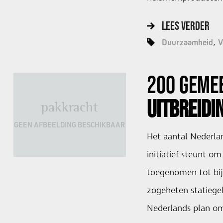
LEES VERDER
Duurzaamheid
V
200 GEME
UITBREIDI
pakkracht
GEEN AFBEELDING BESCHIKBAAR
Het aantal Nederla
initiatief steunt om 
toegenomen tot bi
zogeheten statiegeld
Nederlands plan o