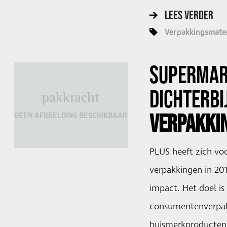
LEES VERDER
Verpakkingsmater
SUPERMA
DICHTERB
pakkracht
VERPAKKI
GEEN AFBEELDING BESCHIKBAAR
PLUS heeft zich v
verpakkingen in 201
impact. Het doel i
consumentenverpa
huismerkproducten 