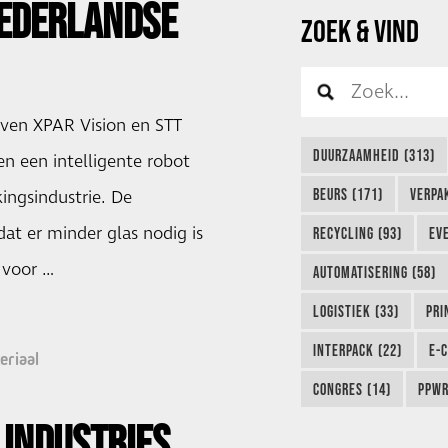
EDERLANDSE
ZOEK & VIND
jven XPAR Vision en STT
DUURZAAMHEID (313)
n een intelligente robot
BEURS (171)
VERPA
ingsindustrie. De
dat er minder glas nodig is
RECYCLING (93)
EVE
 voor …
AUTOMATISERING (58)
LOGISTIEK (33)
PRI
INTERPACK (22)
E-
eriaal
CONGRES (14)
PPWR
INDUSTRIES