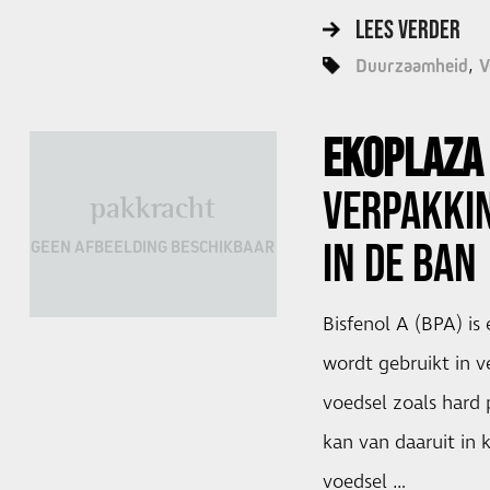
LEES VERDER
Duurzaamheid
V
EKOPLAZ
VERPAKKI
pakkracht
IN DE BAN
GEEN AFBEELDING BESCHIKBAAR
Bisfenol A (BPA) is
wordt gebruikt in 
voedsel zoals hard p
kan van daaruit in 
voedsel …