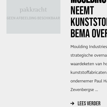
NEEMT
pakkracht
KUNSTSTO
GEEN AFBEELDING BESCHIKBAAR
BEMA
OVE
Moulding Industrie
strategische overn
waardeketen van h
kunststoffabricaten
ondernemer Paul Ha
Zevenbergse …
LEES VERDER