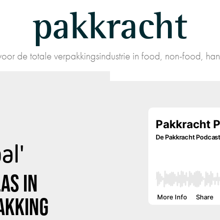
pakkracht
oor de totale verpakkingsindustrie in food, non-food, han
al'
LAS
IN
AKKING