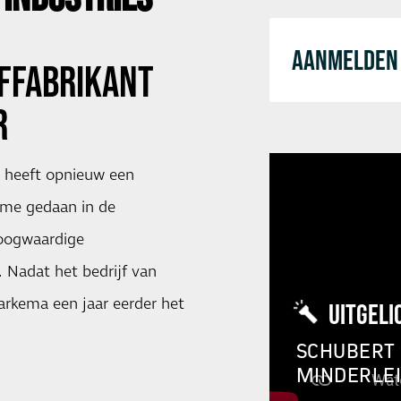
AANMELDEN 
FFABRIKANT
R
s heeft opnieuw een
ame gedaan in de
oogwaardige
. Nadat het bedrijf van
rkema een jaar eerder het
UITGELI
SCHUBERT 
MINDERLE