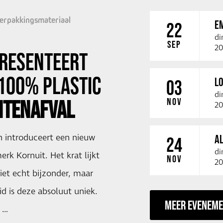
erpakkingsmateriaal
E
22
di
SEP
20
RESENTEERT
100% PLASTIC
LO
03
di
NOV
TENAFVAL
20
h introduceert een nieuw
A
24
di
erk Kornuit. Het krat lijkt
NOV
20
iet echt bijzonder, maar
d is deze absoluut uniek.
MEER EVENEM
k …