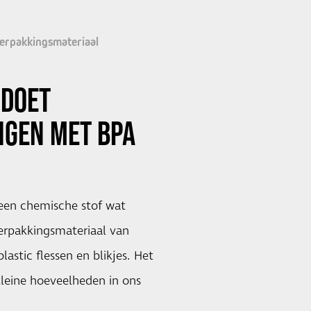
erpakkingsmateriaal
A
DOET
NGEN MET
BPA
 een chemische stof wat
verpakkingsmateriaal van
lastic flessen en blikjes. Het
kleine hoeveelheden in ons