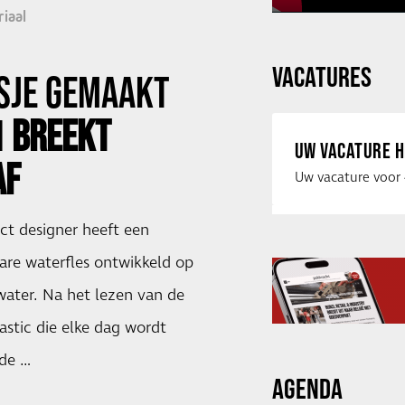
iaal
VACATURES
SJE
GEMAAKT
N
BREEKT
UW VACATURE H
AF
ct designer heeft een
are waterfles ontwikkeld op
water. Na het lezen van de
astic die elke dag wordt
de …
AGENDA