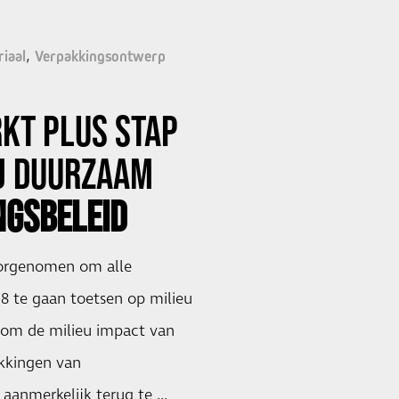
iaal
Verpakkingsontwerp
RKT
PLUS
STAP
IJ DUURZAAM
NGSBELEID
oorgenomen om alle
8 te gaan toetsen op milieu
s om de milieu impact van
kkingen van
aanmerkelijk terug te …