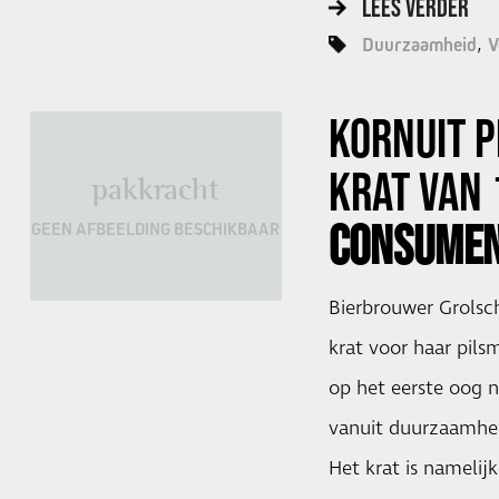
LEES VERDER
Duurzaamheid
V
KORNUIT
P
KRAT VAN 
pakkracht
CONSUMEN
GEEN AFBEELDING BESCHIKBAAR
Bierbrouwer Grolsc
krat voor haar pilsm
op het eerste oog n
vanuit duurzaamhei
Het krat is namelij