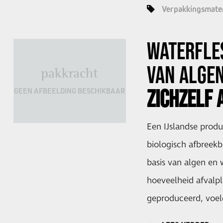
Verpakkingsmater
WATERFLE
VAN ALGE
pakkracht
ZICHZELF 
GEEN AFBEELDING BESCHIKBAAR
Een IJslandse produ
biologisch afbreekb
basis van algen en 
hoeveelheid afvalpl
geproduceerd, voel