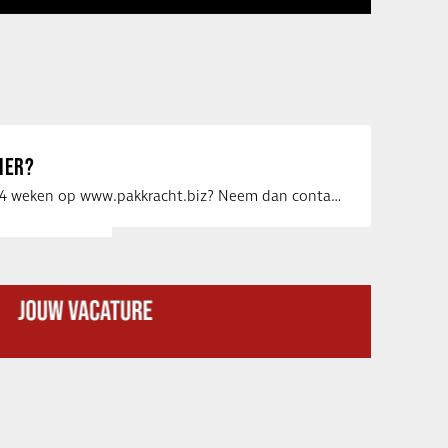
IER?
Uw vacature voor 4 weken op www.pakkracht.biz? Neem dan contact op met Yannick van …