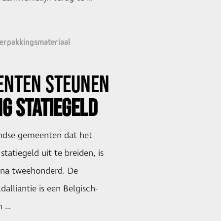
erpakkingsmateriaal
ENTEN
STEUNEN
NG STATIEGELD
ndse gemeenten dat het
statiegeld uit te breiden, is
jna tweehonderd. De
alliantie is een Belgisch-
m …