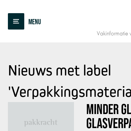
Vakinformatie v
Nieuws met label
'Verpakkingsmateria
MINDER G
GLASVERP
pakkracht