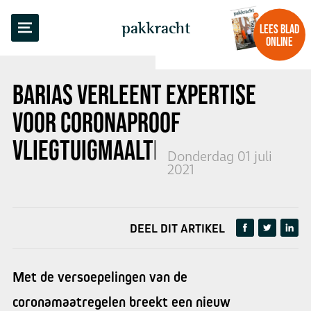
TERUG NAAR OVERZICHT
pakkracht
LEES BLAD
ONLINE
BARIAS VERLEENT EXPERTISE
VOOR
CORONAPROOF
VLIEGTUIGMAALTIJDEN
Donderdag 01 juli
2021
DEEL DIT ARTIKEL
Met de versoepelingen van de
coronamaatregelen breekt een nieuw