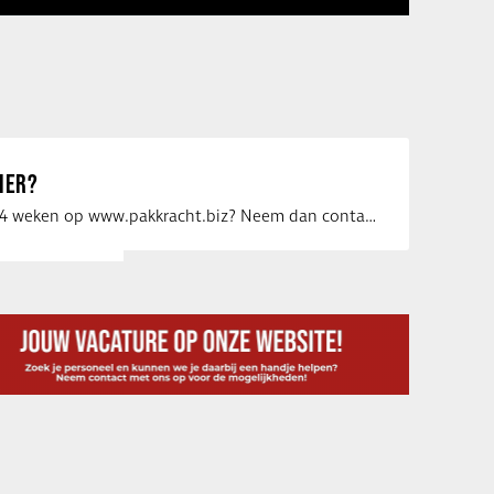
IER?
Uw vacature voor 4 weken op www.pakkracht.biz? Neem dan contact op met Yannick van …