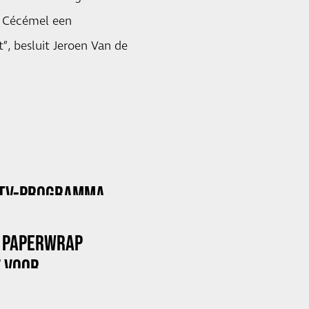
k Cécémel een
”, besluit Jeroen Van de
 TV-PROGRAMMA
 PAPERWRAP
F VOOR