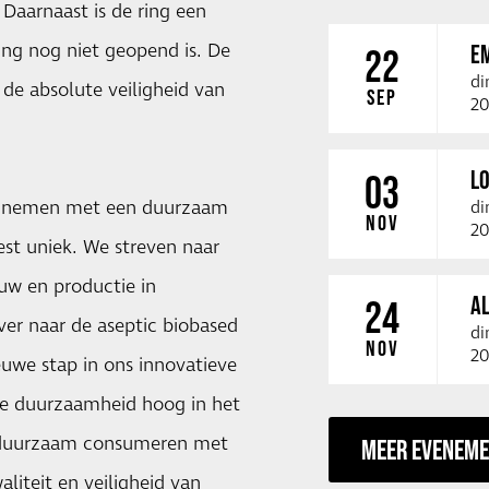
Daarnaast is de ring een
ing nog niet geopend is. De
E
22
di
 de absolute veiligheid van
SEP
20
LO
03
l innemen met een duurzaam
di
NOV
20
best uniek. We streven naar
w en productie in
A
24
er naar de aseptic biobased
di
NOV
20
we stap in ons innovatieve
we duurzaamheid hoog in het
duurzaam consumeren met
MEER EVENEM
liteit en veiligheid van