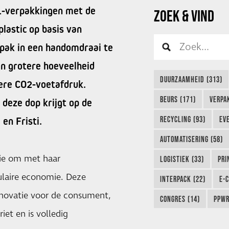
L-verpakkingen met de
ZOEK & VIND
lastic op basis van
 pak in een handomdraai te
en grotere hoeveelheid
DUURZAAMHEID (313)
nere CO2-voetafdruk.
BEURS (171)
VERPA
deze dop krijgt op de
RECYCLING (93)
EVE
en Fristi.
AUTOMATISERING (58)
tie om met haar
LOGISTIEK (33)
PRI
ulaire economie. Deze
INTERPACK (22)
E-
innovatie voor de consument,
CONGRES (14)
PPWR
iet en is volledig