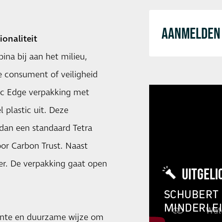
AANMELDEN 
onaliteit
ina bij aan het milieu,
de consument of veiligheid
tic Edge verpakking met
 plastic uit. Deze
 dan een standaard Tetra
oor Carbon Trust. Naast
er. De verpakking gaat open
UITGELI
SCHUBERT 
MINDERLE
iënte en duurzame wijze om