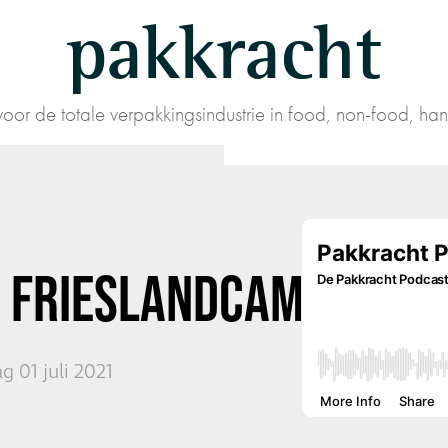
pakkracht
oor de totale verpakkingsindustrie in food, non-food, han
N
FRIESLANDCAMPINA
 01 juli 2021