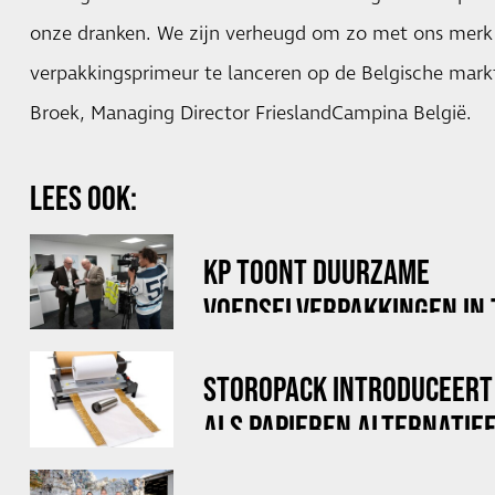
onze dranken. We zijn verheugd om zo met ons mer
verpakkingsprimeur te lanceren op de Belgische markt
Broek, Managing Director FrieslandCampina België.
LEES OOK:
KP TOONT DUURZAME
VOEDSELVERPAKKINGEN IN
DOE MAAR DUURZAAM
STOROPACK INTRODUCEERT
ALS PAPIEREN ALTERNATIE
LUCHTKUSSENFOLIE