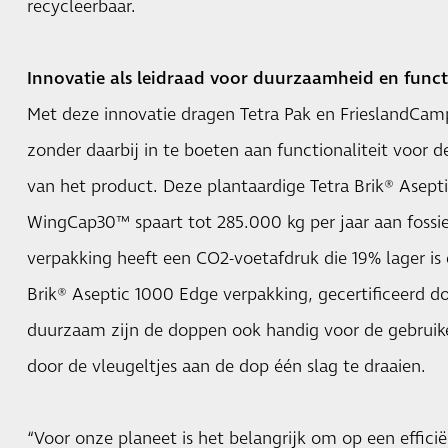
recycleerbaar.
Innovatie als leidraad voor duurzaamheid en functi
Met deze innovatie dragen Tetra Pak en FrieslandCamp
zonder daarbij in te boeten aan functionaliteit voor 
van het product. Deze plantaardige Tetra Brik® Asep
WingCap30™ spaart tot 285.000 kg per jaar aan fossiel
verpakking heeft een CO2-voetafdruk die 19% lager is
Brik® Aseptic 1000 Edge verpakking, gecertificeerd d
duurzaam zijn de doppen ook handig voor de gebruik
door de vleugeltjes aan de dop één slag te draaien.
“Voor onze planeet is het belangrijk om op een effic