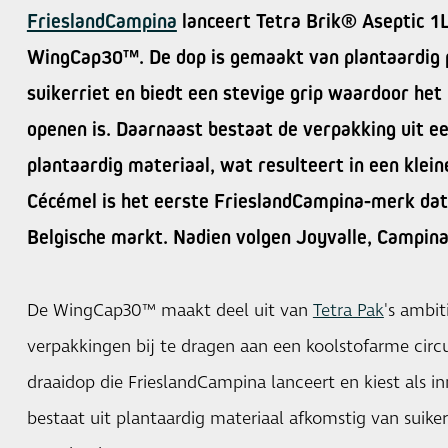
FrieslandCampina
lanceert Tetra Brik® Aseptic 1
WingCap30™. De dop is gemaakt van plantaardig p
suikerriet en biedt een stevige grip waardoor het
openen is. Daarnaast bestaat de verpakking uit e
plantaardig materiaal, wat resulteert in een klei
Cécémel is het eerste FrieslandCampina-merk dat 
Belgische markt. Nadien volgen Joyvalle, Campina 
De WingCap30™ maakt deel uit van
Tetra Pak
's ambi
verpakkingen bij te dragen aan een koolstofarme circ
draaidop die FrieslandCampina lanceert en kiest als 
bestaat uit plantaardig materiaal afkomstig van suikerr