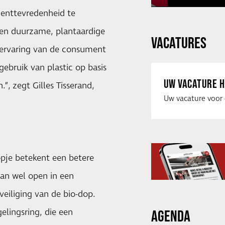
menttevredenheid te
gen duurzame, plantaardige
VACATURES
servaring van de consument
ebruik van plastic op basis
UW VACATURE H
”, zegt Gilles Tisserand,
opje betekent een betere
dan wel open in een
eiliging van de bio-dop.
elingsring, die een
AGENDA