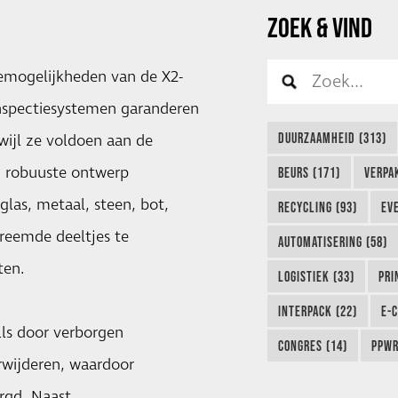
ZOEK & VIND
emogelijkheden van de X2-
nspectiesystemen garanderen
DUURZAAMHEID (313)
ijl ze voldoen aan de
en robuuste ontwerp
BEURS (171)
VERPA
glas, metaal, steen, bot,
RECYCLING (93)
EVE
reemde deeltjes te
AUTOMATISERING (58)
ten.
LOGISTIEK (33)
PRI
INTERPACK (22)
E-
ls door verborgen
CONGRES (14)
PPWR
erwijderen, waardoor
rgd. Naast