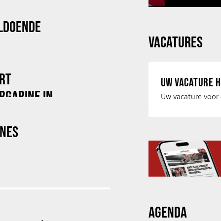
LDOENDE
VACATURES
RT
UW VACATURE H
RGARINE IN
INES
AGENDA