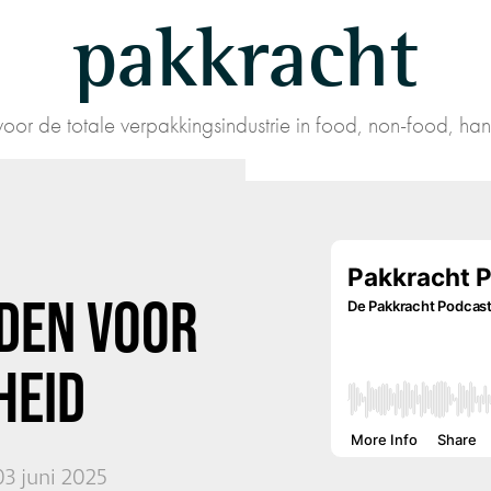
pakkracht
oor de totale verpakkingsindustrie in food, non-food, han
DEN VOOR
HEID
3 juni 2025