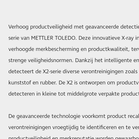
Verhoog productveiligheid met geavanceerde detecti
serie van METTLER TOLEDO. Deze innovatieve X-ray i
verhoogde merkbescherming en productkwaliteit, terw
strenge veiligheidsnormen. Dankzij het intelligente 
detecteert de X2-serie diverse verontreinigingen zoals 
kunststof en rubber. De X2 is ontworpen om productv
detecteren in kleine tot middelgrote verpakte produc
De geavanceerde technologie voorkomt product recal
verontreinigingen vroegtijdig te identificeren en te v
productveiligheid en merkreputatie worden gewaarbo