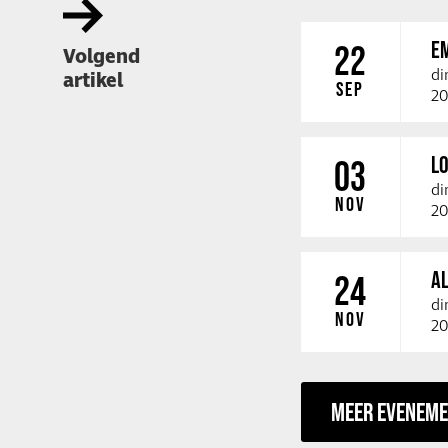
E
22
Volgend
di
artikel
SEP
20
LO
03
di
NOV
20
A
24
di
NOV
20
MEER EVENEM