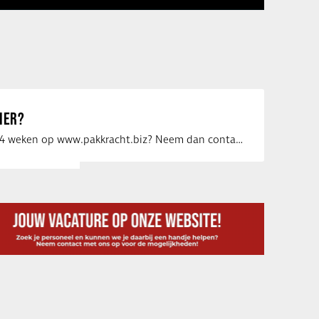
IER?
Uw vacature voor 4 weken op www.pakkracht.biz? Neem dan contact op met Yannick van …