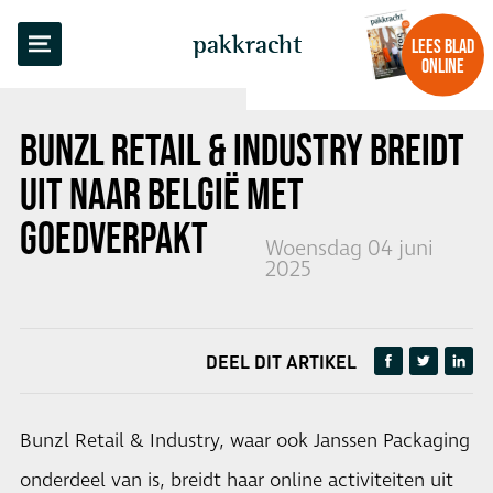
TERUG NAAR OVERZICHT
pakkracht
LEES BLAD
ONLINE
BUNZL RETAIL & INDUSTRY BREIDT
UIT NAAR BELGIË MET
GOEDVERPAKT
Woensdag 04 juni
2025
DEEL DIT ARTIKEL
Bunzl Retail & Industry, waar ook Janssen Packaging
onderdeel van is, breidt haar online activiteiten uit