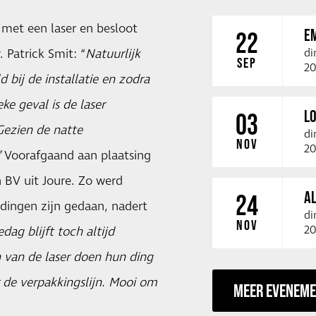
met een laser en besloot
E
22
 Patrick Smit: “
Natuurlijk
di
SEP
20
d bij de installatie en zodra
eke geval is de laser
LO
03
Gezien de natte
di
NOV
20
”
Voorafgaand aan plaatsing
BV uit Joure. Zo werd
A
24
dingen zijn gedaan, nadert
di
NOV
20
dag blijft toch altijd
n van de laser doen hun ding
 de verpakkingslijn. Mooi om
MEER EVENEM