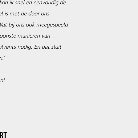
kon ik snel en eenvoudig de
 is met de door ons
 Wat bij ons ook meegespeeld
choonste manieren van
lvents nodig. En dat sluit
n
.”
nl
RT