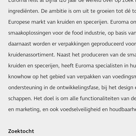
Euroma reist al bijna 120 jaar de wereld over op zoek 
ingrediënten. De ambitie is om uit te groeien tot dé
Europese markt van kruiden en specerijen. Euroma on
smaakoplossingen voor de food industrie, op basis van
daarnaast worden er verpakkingen geproduceerd voo
kruidenassortiment. Naast het produceren van de sma
kruiden en specerijen, heeft Euroma specialisten in hu
knowhow op het gebied van verpakken van voedingsmi
ondersteuning in de ontwikkelingsfase, bij het design 
schappen. Het doel is om alle functionaliteiten van de
en marketing, en ook voedselveiligheid en houdbaarhe
Zoektocht