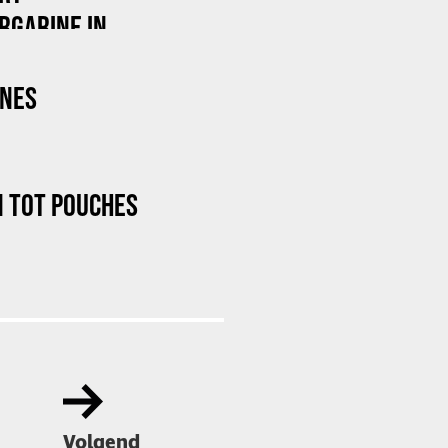
RGARINE IN
INES
N TOT POUCHES
Volgend