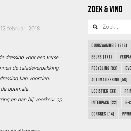
ZOEK & VIND
12 februari 2018
DUURZAAMHEID (313)
de dressing voor een verse
BEURS (171)
VERPA
innen de saladeverpakking,
RECYCLING (93)
EVE
ressing kan voorzien.
AUTOMATISERING (58)
 de optimale
LOGISTIEK (33)
PRI
sing en dan bij voorkeur op
INTERPACK (22)
E-
CONGRES (14)
PPWR