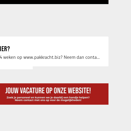
IER?
Uw vacature voor 4 weken op www.pakkracht.biz? Neem dan contact op met Yannick van …