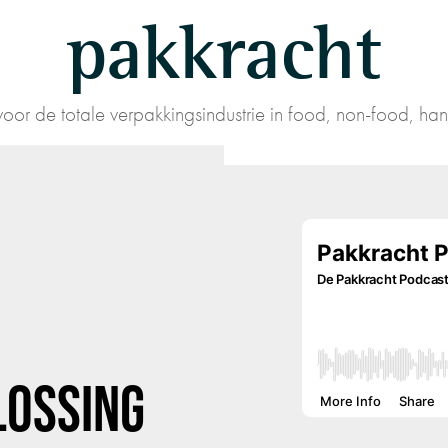
pakkracht
oor de totale verpakkingsindustrie in food, non-food, han
LOSSING