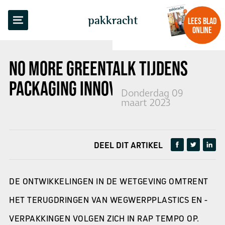
TERUG NAAR OVERZICHT
pakkracht
LEES BLAD
ONLINE
NO MORE GREENTALK TIJDENS
PACKAGING INNOVATIONS 2023
Donderdag 09
maart 2023
DEEL DIT ARTIKEL
DE ONTWIKKELINGEN IN DE WETGEVING OMTRENT
HET TERUGDRINGEN VAN WEGWERPPLASTICS EN -
VERPAKKINGEN VOLGEN ZICH IN RAP TEMPO OP.