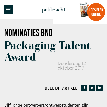
TERUG NAAR OVERZICHT
pakkracht
LEES BLAD
ONLINE
NOMINATIES
BNO
Packaging Talent
Award
Donderdag 12
oktober 2017
DEEL DIT ARTIKEL
Vijf jonge ontwerpers/ontwerpstudenten zijn