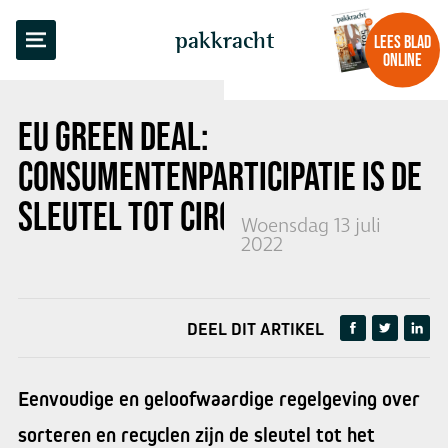
TERUG NAAR OVERZICHT
pakkracht
LEES BLAD
ONLINE
EU GREEN DEAL:
CONSUMENTENPARTICIPATIE IS DE
SLEUTEL TOT CIRCULARITEIT
Woensdag 13 juli
2022
DEEL DIT ARTIKEL
Eenvoudige en geloofwaardige regelgeving over
sorteren en recyclen zijn de sleutel tot het