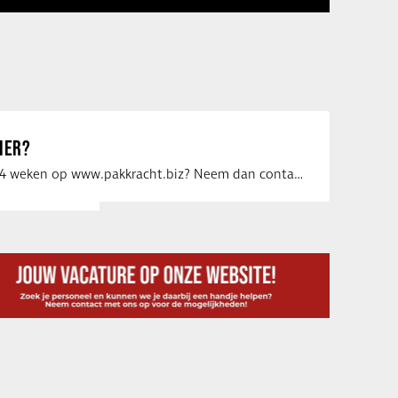
IER?
Uw vacature voor 4 weken op www.pakkracht.biz? Neem dan contact op met Yannick van …