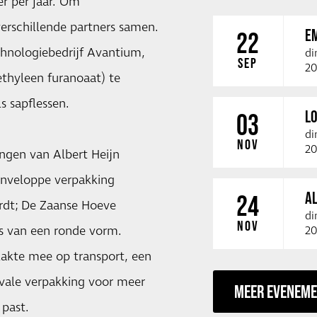
er per jaar. Om
erschillende partners samen.
E
22
chnologiebedrijf Avantium,
di
SEP
20
ethyleen furanoaat) te
s sapflessen.
LO
03
di
NOV
20
gen van Albert Heijn
enveloppe verpakking
A
24
rdt; De Zaanse Hoeve
di
NOV
ts van een ronde vorm.
20
akte mee op transport, een
ovale verpakking voor meer
MEER EVENEM
 past.