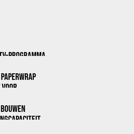
 TV-PROGRAMMA
 PAPERWRAP
F VOOR
X BOUWEN
NGCAPACITEIT