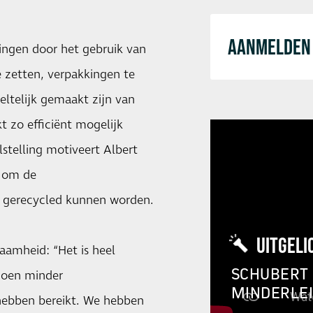
AANMELDEN 
ingen door het gebruik van
e zetten, verpakkingen te
ltelijk gemaakt zijn van
 zo efficiënt mogelijk
stelling motiveert Albert
s om de
r gerecycled kunnen worden.
UITGELI
aamheid: “Het is heel
SCHUBERT 
ljoen minder
MINDERLE
hebben bereikt. We hebben