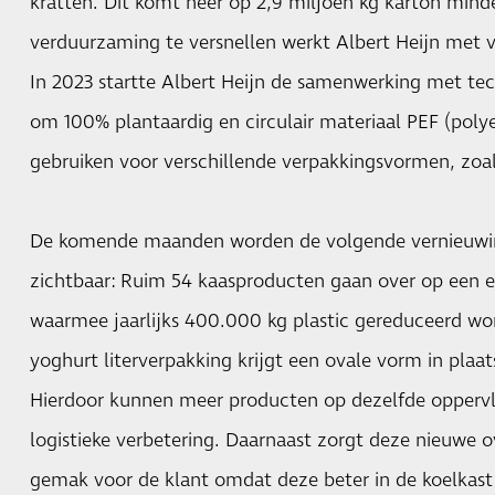
kratten. Dit komt neer op 2,9 miljoen kg karton mind
verduurzaming te versnellen werkt Albert Heijn met v
In 2023 startte Albert Heijn de samenwerking met te
om 100% plantaardig en circulair materiaal PEF (poly
gebruiken voor verschillende verpakkingsvormen, zoal
De komende maanden worden de volgende vernieuwin
zichtbaar: Ruim 54 kaasproducten gaan over op een 
waarmee jaarlijks 400.000 kg plastic gereduceerd wo
yoghurt literverpakking krijgt een ovale vorm in plaa
Hierdoor kunnen meer producten op dezelfde oppervl
logistieke verbetering. Daarnaast zorgt deze nieuwe 
gemak voor de klant omdat deze beter in de koelkast