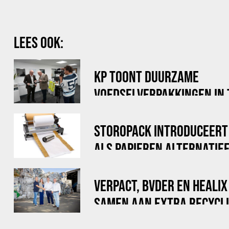
LEES OOK:
KP TOONT DUURZAME
VOEDSELVERPAKKINGEN IN
DOE MAAR DUURZAAM
STOROPACK INTRODUCEERT
ALS PAPIEREN ALTERNATIE
LUCHTKUSSENFOLIE
VERPACT, BVDER EN HEALI
SAMEN AAN EXTRA RECYCLI
VOOR BIG BAGS