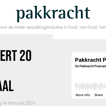
pakkracht
oor de totale verpakkingsindustrie in food, non-food, han
EERT 20
AAL
 14 februari 2024