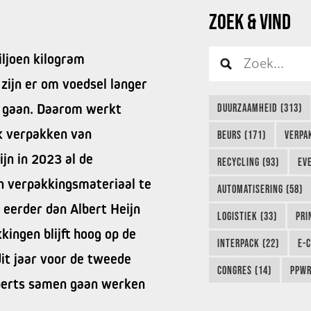
ZOEK & VIND
iljoen kilogram
zijn er om voedsel langer
e gaan. Daarom werkt
DUURZAAMHEID (313)
jk verpakken van
BEURS (171)
VERPA
jn in 2023 al de
RECYCLING (93)
EVE
n verpakkingsmateriaal te
AUTOMATISERING (58)
 eerder dan Albert Heijn
LOGISTIEK (33)
PRI
ingen blijft hoog op de
INTERPACK (22)
E-
dit jaar voor de tweede
CONGRES (14)
PPWR
xperts samen gaan werken