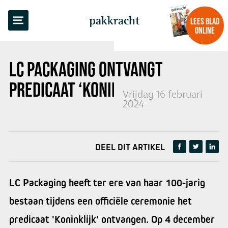
TERUG NAAR OVERZICHT
pakkracht
LEES BLAD
ONLINE
LC PACKAGING ONTVANGT
PREDICAAT ‘KONINKLIJK’
Vrijdag 16 februari
2024
DEEL DIT ARTIKEL
LC Packaging heeft ter ere van haar 100-jarig
bestaan tijdens een officiële ceremonie het
predicaat 'Koninklijk' ontvangen. Op 4 december