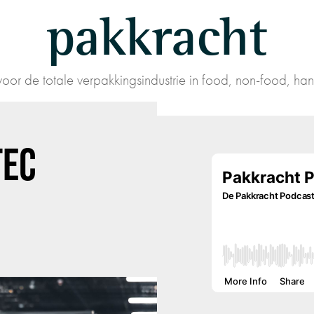
pakkracht
oor de totale verpakkingsindustrie in food, non-food, han
TEC