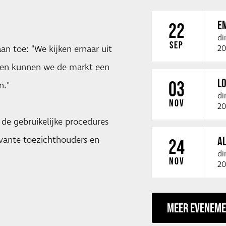
E
22
di
SEP
20
an toe: "We kijken ernaar uit
men kunnen we de markt een
LO
03
n."
di
NOV
20
de gebruikelijke procedures
A
evante toezichthouders en
24
di
NOV
20
MEER EVENEM