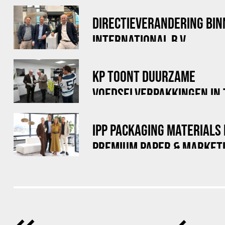
DIRECTIEVERANDERING BI
INTERNATIONAL B.V.
KP TOONT DUURZAME
VOEDSELVERPAKKINGEN IN
DOE MAAR DUURZAAM
IPP PACKAGING MATERIALS
PREMIUM PAPER & MARKETI
OVER