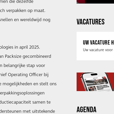
amen die dezelfde
sch verpakken op maat.
snellen en wereldwijd nog
VACATURES
UW VACATURE H
ogies in april 2025.
an Packsize gecombineerd
n belangrijke stap voor
ief Operating Officer bij
e mogelijkheden en stelt ons
verpakkingsoplossingen
oductiecapaciteit samen te
AGENDA
dersteunen met uitstekende