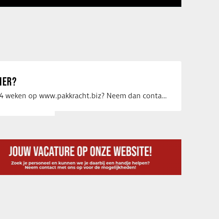
IER?
Uw vacature voor 4 weken op www.pakkracht.biz? Neem dan contact op met Yannick van …