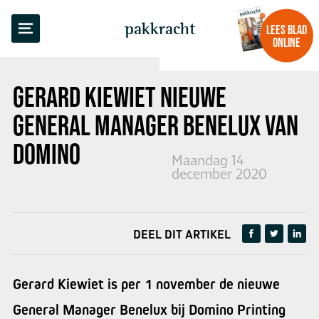
TERUG NAAR OVERZICHT
pakkracht
LEES BLAD
ONLINE
GERARD KIEWIET
NIEUWE
GENERAL MANAGER BENELUX VAN
DOMINO
Maandag 14
december 2020
DEEL DIT ARTIKEL
Gerard Kiewiet is per 1 november de nieuwe
General Manager Benelux bij Domino Printing