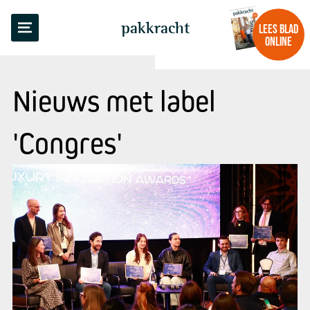
pakkracht
LEES BLAD
ONLINE
Nieuws met label
'Congres'