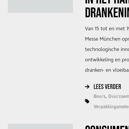
DRANKENI
Van 15 tot en met 
Messe München opn
technologische inn
ontwikkeling en pr
dranken- en vloeiba
LEES VERDER
Beurs
Duurzaam
Verpakkingsmater