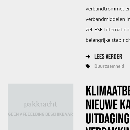
verbandtrommel en 
verbandmiddelen in
zet ESE Internation
belangrijke stap ri
LEES VERDER
Duurzaamheid
KLIMAATBE
NIEUWE K
pakkracht
UITDAGING
GEEN AFBEELDING BESCHIKBAAR