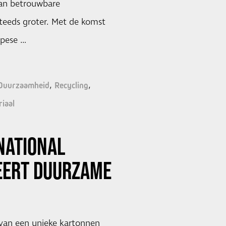
an betrouwbare
teeds groter. Met de komst
opese …
Duurzaamheid
Recycling
iaal
NATIONAL
EERT DUURZAME
 van een unieke kartonnen