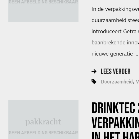
GEEN AFBEELDING BESCHIKBAAR
In de verpakkingswe
duurzaamheid steed
introduceert Getr
baanbrekende innova
nieuwe generatie …
LEES VERDER
Duurzaamheid
V
DRINKTEC 
VERPAKKI
pakkracht
IN HET HA
GEEN AFBEELDING BESCHIKBAAR