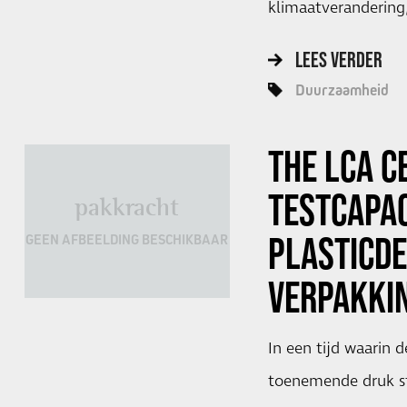
klimaatverandering
LEES VERDER
Duurzaamheid
THE LCA C
TESTCAPAC
pakkracht
PLASTICDE
GEEN AFBEELDING BESCHIKBAAR
VERPAKKI
In een tijd waarin 
toenemende druk s