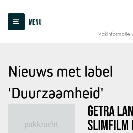
Vakinformatie v
Nieuws met label
'Duurzaamheid'
GETRA LA
SLIMFILM 
pakkracht