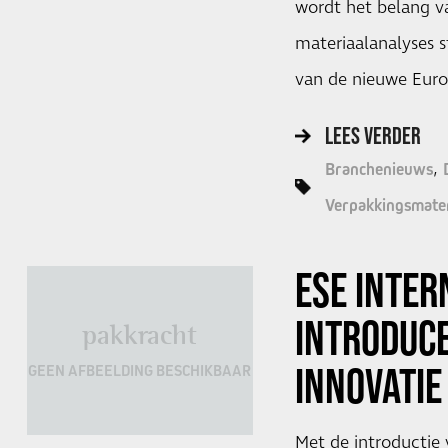
wordt het belang v
materiaalanalyses s
van de nieuwe Eur
LEES VERDER
Branchenieuws
Verpakkingsmater
ESE INTER
INTRODUC
pakkracht
INNOVATIE
GEEN AFBEELDING BESCHIKBAAR
Met de introductie