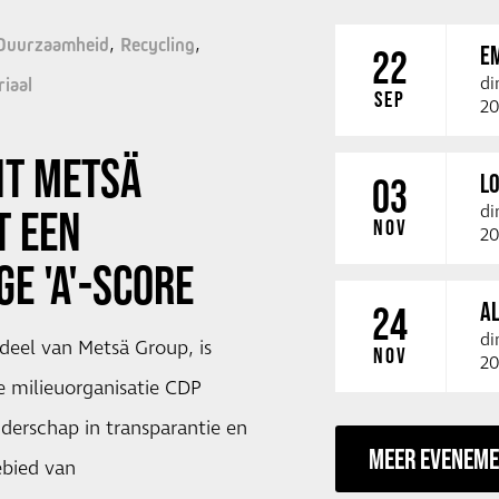
Duurzaamheid
Recycling
E
22
di
iaal
SEP
20
NT METSÄ
LO
03
di
T EEN
NOV
20
GE 'A'-SCORE
A
24
di
deel van Metsä Group, is
NOV
20
e milieuorganisatie CDP
iderschap in transparantie en
MEER EVENEM
ebied van