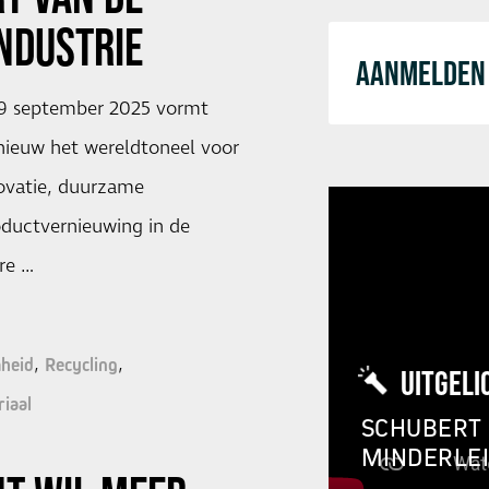
NDUSTRIE
AANMELDEN 
19 september 2025 vormt
ieuw het wereldtoneel voor
ovatie, duurzame
oductvernieuwing in de
re …
heid
Recycling
UITGELI
iaal
SCHUBERT 
MINDERLE