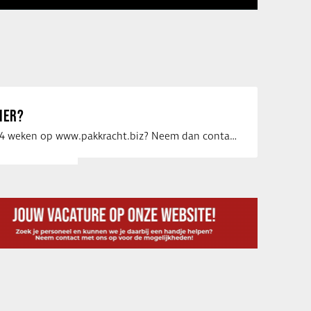
IER?
Uw vacature voor 4 weken op www.pakkracht.biz? Neem dan contact op met Yannick van …