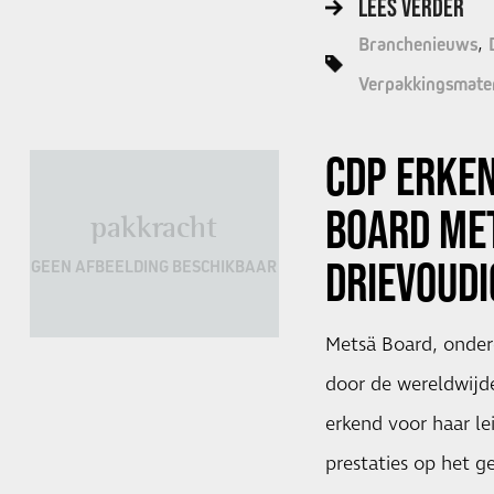
LEES VERDER
Branchenieuws
Verpakkingsmater
CDP ERKE
BOARD ME
pakkracht
DRIEVOUDI
GEEN AFBEELDING BESCHIKBAAR
Metsä Board, onder
door de wereldwijd
erkend voor haar le
prestaties op het g