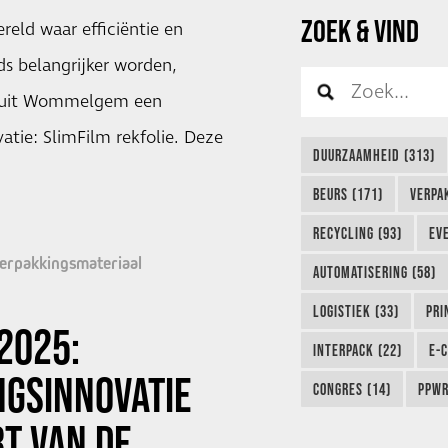
ZOEK & VIND
reld waar efficiëntie en
s belangrijker worden,
a uit Wommelgem een
tie: SlimFilm rekfolie. Deze
DUURZAAMHEID (313)
BEURS (171)
VERPA
RECYCLING (93)
EVE
erpakkingsmateriaal
AUTOMATISERING (58)
LOGISTIEK (33)
PRI
2025:
INTERPACK (22)
E-
NGSINNOVATIE
CONGRES (14)
PPWR
RT VAN DE