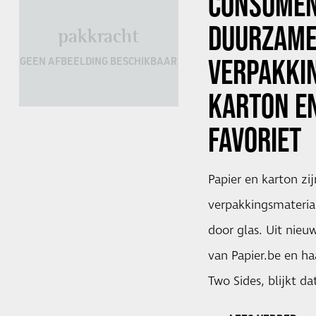
CONSUMEN
DUURZAM
pakkracht
VERPAKKIN
GEEN AFBEELDING BESCHIKBAAR
KARTON E
FAVORIET
Papier en karton zij
verpakkingsmateria
door glas. Uit nieu
van Papier.be en h
Two Sides, blijkt da