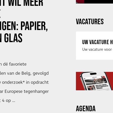
T WIL MEER
E
VACATURES
GEN: PAPIER,
N GLAS
UW VACATURE H
n dé favoriete
len van de Belg, gevolgd
w onderzoek* in opdracht
aar Europese tegenhanger
t 4 op …
AGENDA