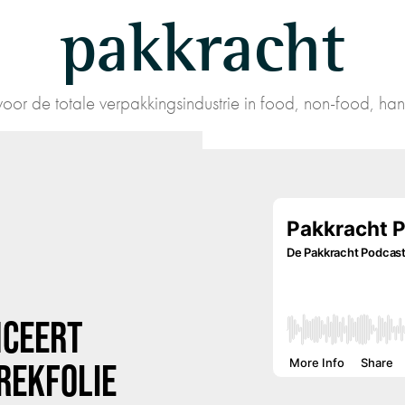
pakkracht
oor de totale verpakkingsindustrie in food, non-food, han
NCEERT
REKFOLIE